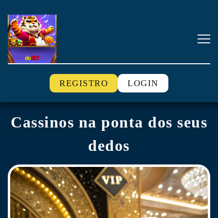
REGISTRO
LOGIN
Cassinos na ponta dos seus
dedos